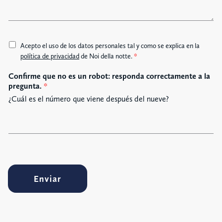
j
e
A
Acepto el uso de los datos personales tal y como se explica en la
c
política de privacidad
de Noi della notte.
*
c
Confirme que no es un robot: responda correctamente a la
e
pregunta.
*
t
t
¿Cuál es el número que viene después del nueve?
a
z
i
o
n
e
G
Enviar
D
P
R
*