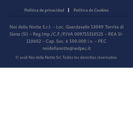
Política de privacidad
Política de Cookies
Noi della Notte S.r.l. – Loc. Guardavalle 53049 Torrita di
Siena (SI) – Reg.Imp./C.F./P.IVA 009755310525 – REA SI-
110602 – Cap. Soc. € 500.000 i.v. – PEC
noidellanotte@wdpec.it
© 2026 Noi della Notte Srl. Todos los derechos reservados.