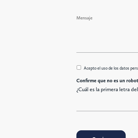
i
l
M
*
e
n
s
a
j
e
A
Acepto el uso de los datos pers
c
Confirme que no es un robot
c
e
¿Cuál es la primera letra de
t
t
a
z
i
o
n