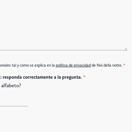
é
d
f
o
o
s
n
o
onales tal y como se explica en la
política de privacidad
de Noi della notte.
*
: responda correctamente a la pregunta.
*
l alfabeto?