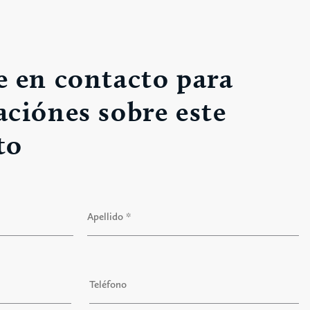
 en contacto para
ciónes sobre este
to
A
p
T
e
e
l
l
l
i