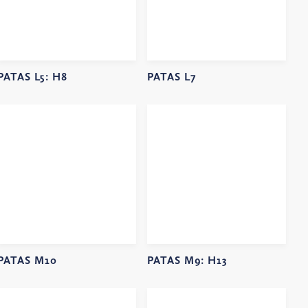
PATAS L5:
H8
PATAS L7
PATAS M10
PATAS M9:
H13