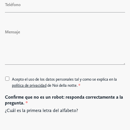
s
e
l
é
f
M
o
e
n
n
o
s
a
j
e
A
Acepto el uso de los datos personales tal y como se explica en la
c
política de privacidad
de Noi della notte.
*
c
Confirme que no es un robot: responda correctamente a la
e
pregunta.
*
t
t
¿Cuál es la primera letra del alfabeto?
a
z
i