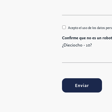
a
j
e
A
Acepto el uso de los datos pers
c
Confirme que no es un robot
c
e
¿Dieciocho - 10?
t
t
a
z
i
o
n
Enviar
e
G
D
P
R
*