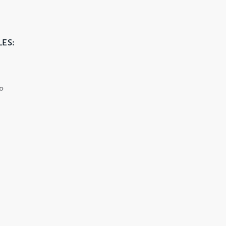
ES:
90