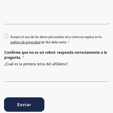
n
o
s
a
j
e
A
Acepto el uso de los datos personales tal y como se explica en la
c
política de privacidad
de Noi della notte.
*
c
Confirme que no es un robot: responda correctamente a la
e
pregunta.
*
t
t
¿Cuál es la primera letra del alfabeto?
a
z
i
o
n
e
G
Enviar
D
P