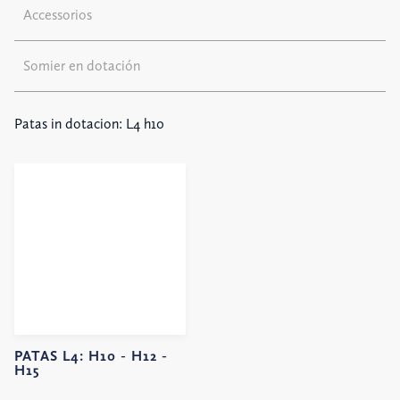
Accessorios
Somier en dotación
Patas in dotacion: L4 h10
PATAS L4:
H10 -
H12 -
H15