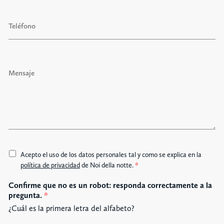
d
l
o
T
*
s
e
l
é
f
M
o
e
n
n
o
s
a
j
e
A
Acepto el uso de los datos personales tal y como se explica en la
c
política de privacidad
de Noi della notte.
*
c
Confirme que no es un robot: responda correctamente a la
e
pregunta.
*
t
t
¿Cuál es la primera letra del alfabeto?
a