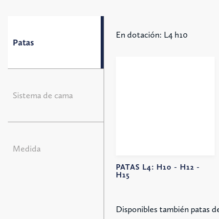
En dotación: L4 h10
Patas
Sistema de cama
Medida
PATAS L4:
H10 -
H12 -
H15
Disponibles también patas d