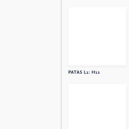
PATAS L1:
H12