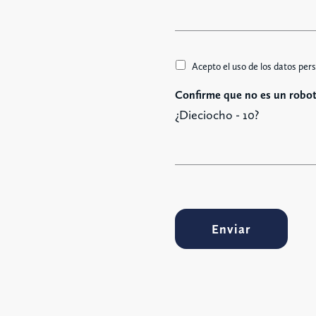
j
e
A
Acepto el uso de los datos pers
c
Confirme que no es un robot
c
e
¿Dieciocho - 10?
t
t
a
z
i
o
n
Enviar
e
G
D
P
R
*