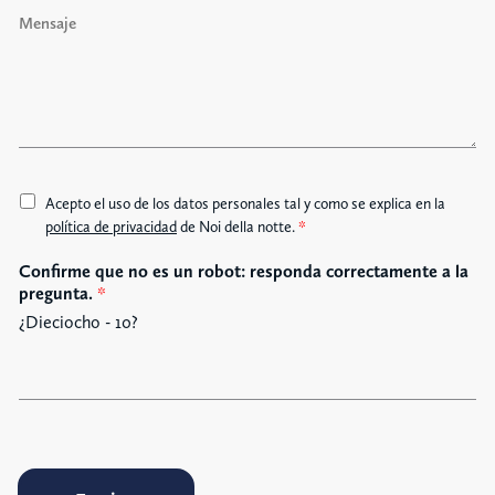
M
o
e
n
n
o
s
a
j
e
A
Acepto el uso de los datos personales tal y como se explica en la
c
política de privacidad
de Noi della notte.
*
c
Confirme que no es un robot: responda correctamente a la
e
pregunta.
*
t
t
¿Dieciocho - 10?
a
z
i
o
n
e
G