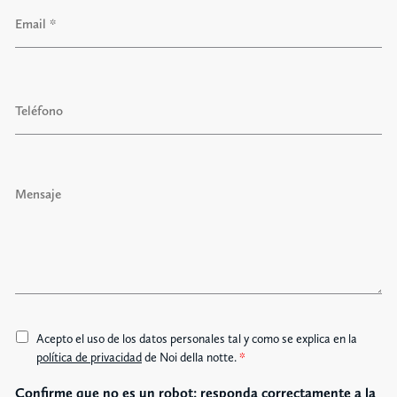
E
e
m
l
a
l
i
i
d
l
o
T
*
s
e
l
é
f
M
o
e
n
n
o
s
a
j
e
A
Acepto el uso de los datos personales tal y como se explica en la
c
política de privacidad
de Noi della notte.
*
c
Confirme que no es un robot: responda correctamente a la
e