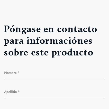
Póngase en contacto
para informaciónes
sobre este producto
N
o
m
b
N
r
o
e
m
*
b
r
A
e
p